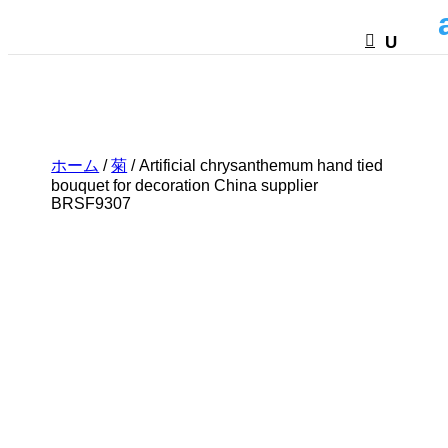
HTML
ホーム
/
菊
/ Artificial chrysanthemum hand tied
bouquet for decoration China supplier
BRSF9307