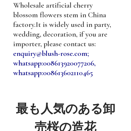
Wholesale artificial cherry
blossom flowers stem in China
factory.It is widely used in party,
wedding, decoration, if you are
importer, please contact us:
enquiry@blush-rose.com;
whatsapp:008613920077206,
whatsapp:008613602110465
最も人気のある卸
売桜の造花