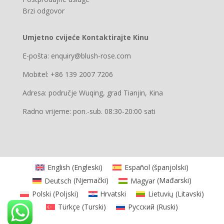
Brzi odgovor
Umjetno cvijeće Kontaktirajte Kinu
E-pošta: enquiry@blush-rose.com
Mobitel: +86 139 2007 7206
Adresa: područje Wuqing, grad Tianjin, Kina
Radno vrijeme: pon.-sub. 08:30-20:00 sati
English
(
Engleski
)
Español
(
španjolski
)
Deutsch
(
Njemački
)
Magyar
(
Mađarski
)
Polski
(
Poljski
)
Hrvatski
Lietuvių
(
Litavski
)
Türkçe
(
Turski
)
Русский
(
Ruski
)