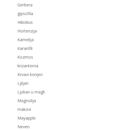
Gerbera
gipsofila
Hibiskus
Hortenzija
Kamelija
Karanfili
Kozmos
krizantema
Krvavi korijen
Ljiljan
Ljubav u magli
Magnolija
makovi
Mayapple
Neven