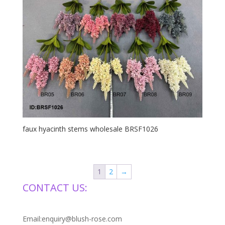
faux hyacinth stems wholesale BRSF1026
1
2
→
CONTACT US:
Email:enquiry@blush-rose.com