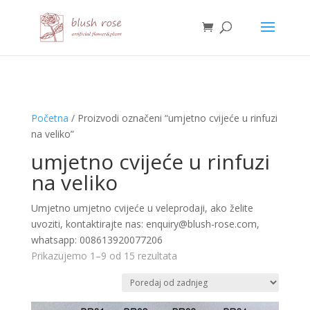
HTML
Početna
/ Proizvodi označeni “umjetno cvijeće u rinfuzi
na veliko”
umjetno cvijeće u rinfuzi
na veliko
Umjetno umjetno cvijeće u veleprodaji, ako želite
uvoziti, kontaktirajte nas: enquiry@blush-rose.com,
whatsapp: 008613920077206
Poredano
Prikazujemo 1–9 od 15 rezultata
po
najnovijem