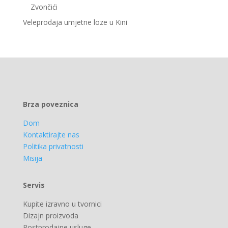
Zvončići
Veleprodaja umjetne loze u Kini
Brza poveznica
Dom
Kontaktirajte nas
Politika privatnosti
Misija
Servis
Kupite izravno u tvornici
Dizajn proizvoda
Postprodajne usluge