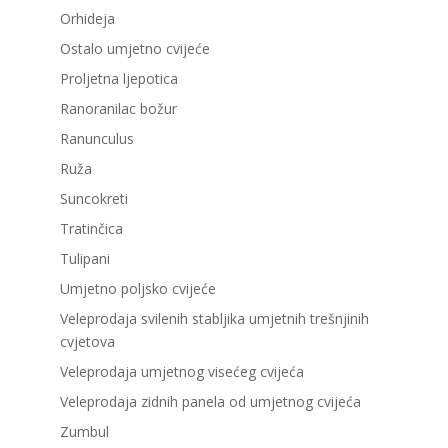
Orhideja
Ostalo umjetno cvijeće
Proljetna ljepotica
Ranoranilac božur
Ranunculus
Ruža
Suncokreti
Tratinčica
Tulipani
Umjetno poljsko cvijeće
Veleprodaja svilenih stabljika umjetnih trešnjinih
cvjetova
Veleprodaja umjetnog visećeg cvijeća
Veleprodaja zidnih panela od umjetnog cvijeća
Zumbul