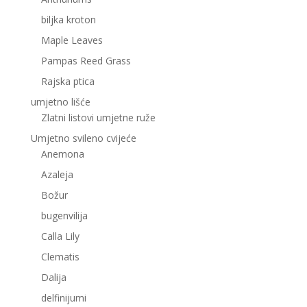
biljka kroton
Maple Leaves
Pampas Reed Grass
Rajska ptica
umjetno lišće
Zlatni listovi umjetne ruže
Umjetno svileno cvijeće
Anemona
Azaleja
Božur
bugenvilija
Calla Lily
Clematis
Dalija
delfinijumi