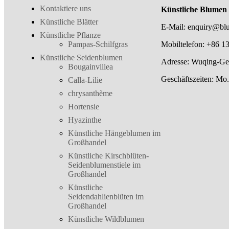
Kontaktiere uns
Künstliche Blumen 
Künstliche Blätter
E-Mail: enquiry@bl
Künstliche Pflanze
Mobiltelefon: +86 1
Pampas-Schilfgras
Künstliche Seidenblumen
Adresse: Wuqing-Gebi
Bougainvillea
Geschäftszeiten: Mo
Calla-Lilie
chrysanthème
Hortensie
Hyazinthe
Künstliche Hängeblumen im
Großhandel
Künstliche Kirschblüten-
Seidenblumenstiele im
Großhandel
Künstliche
Seidendahlienblüten im
Großhandel
Künstliche Wildblumen