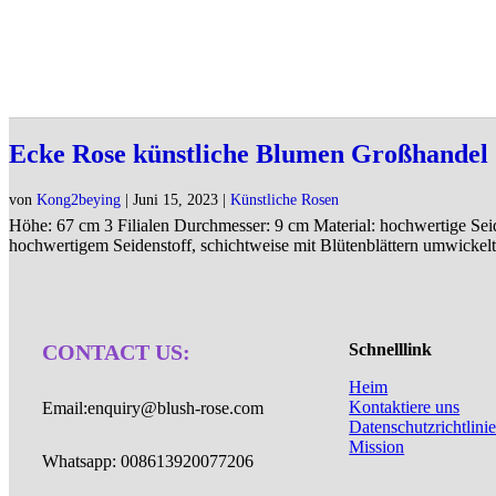
HTML
Ecke Rose künstliche Blumen Großhandel
von
Kong2beying
|
Juni 15, 2023
|
Künstliche Rosen
Höhe: 67 cm 3 Filialen Durchmesser: 9 cm Material: hochwertige Sei
hochwertigem Seidenstoff, schichtweise mit Blütenblättern umwickelt
Schnelllink
CONTACT US:
Heim
Kontaktiere uns
Email:enquiry@blush-rose.com
Datenschutzrichtlini
Mission
Whatsapp: 008613920077206