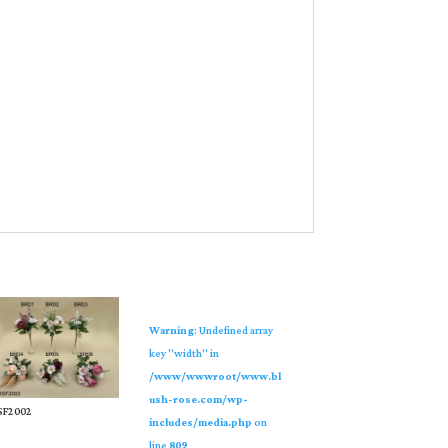
Warning
: Undefined array
key "width" in
/www/wwwroot/www.bl
ush-rose.com/wp-
SF2002
includes/media.php
on
line
809