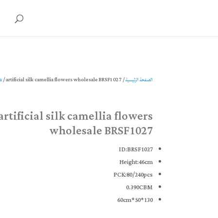
HTML
الصفحة الرئيسية
/
/ artificial silk camellia flowers wholesale BRSF1027
a
artificial silk camellia flowers
wholesale BRSF1027
ID:BRSF1027
Height:46cm
PCK:80/240pcs
0.390CBM
130*50*60cm