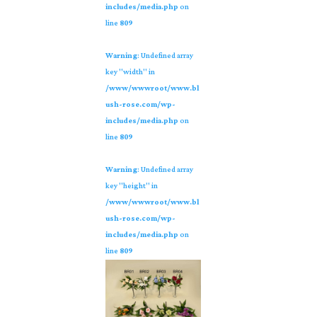
includes/media.php
on
line
809
Warning
: Undefined array
key "width" in
/www/wwwroot/www.bl
ush-rose.com/wp-
includes/media.php
on
line
809
Warning
: Undefined array
key "height" in
/www/wwwroot/www.bl
ush-rose.com/wp-
includes/media.php
on
line
809