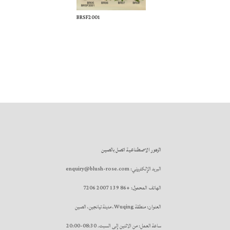
BRSF2001
الزهور الاصطناعية اتصل بالصين
البريد الإلكتروني: enquiry@blush-rose.com
الهاتف المحمول: +86 139 2007 7206
العنوان: منطقة Wuqing، مدينة تيانجين، الصين
ساعة العمل: من الاثنين إلى السبت. 08:30-20:00