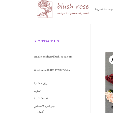
ومات عنا
اتصل بنا
CONTACT US:
Email:enquiry@blush-rose.com
Whatsapp: 008613920077206
أوراق اصطناعية
اتصل بنا
الصفحة الرئيسية
زهور الحرير الاصطناعي
أقحوان