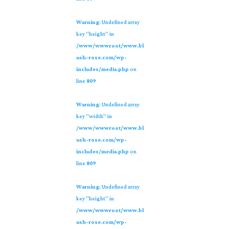
Warning
: Undefined array
key "height" in
/www/wwwroot/www.bl
ush-rose.com/wp-
includes/media.php
on
line
809
Warning
: Undefined array
key "width" in
/www/wwwroot/www.bl
ush-rose.com/wp-
includes/media.php
on
line
809
Warning
: Undefined array
key "height" in
/www/wwwroot/www.bl
ush-rose.com/wp-