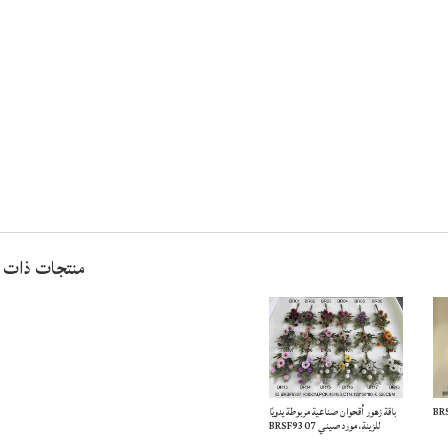
منتجات ذات 
BR
باقة زهور أقحوان صناعية مربوطة يدويًا
للزينة، مورد صيني BRSF9307