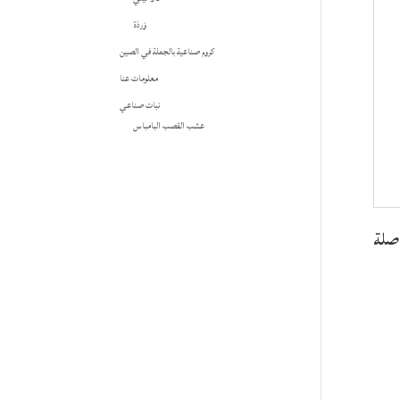
وَردَة
كروم صناعية بالجملة في الصين
معلومات عنا
نبات صناعي
عشب القصب البامباس
صلة