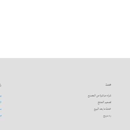
خدمة
را
شراء مباشرة من المصنع
بي
تصميم المنتج
ات
خدمة ما بعد البيع
سي
رد سريع
مه