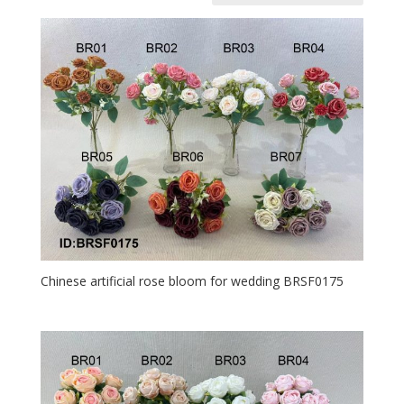
самые
недавние
Chinese artificial rose bloom for wedding BRSF0175