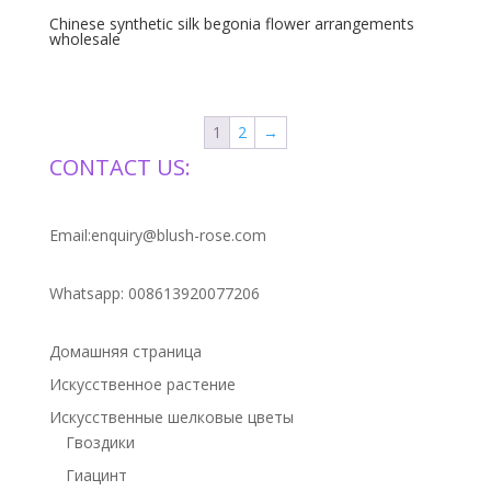
Chinese synthetic silk begonia flower arrangements
wholesale
1
2
→
CONTACT US:
Email:enquiry@blush-rose.com
Whatsapp: 008613920077206
Домашняя страница
Искусственное растение
Искусственные шелковые цветы
Гвоздики
Гиацинт