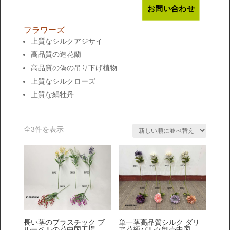
お問い合わせ
フラワーズ
上質なシルクアジサイ
高品質の造花蘭
高品質の偽の吊り下げ植物
上質なシルクローズ
上質な絹牡丹
新
全3件を表示
し
い
順
長い茎のプラスチック ブ
単一茎高品質シルク ダリ
ルーベルの花中国工場
ア花柄バルク卸売中国