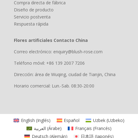
Compra directa de fábrica
Diseño de producto
Servicio postventa
Respuesta rápida
Flores artificiales Contacto China
Correo electrónico: enquiry@blush-rose.com
Teléfono móvil: +86 139 2007 7206
Dirección: área de Wuqing, ciudad de Tianjin, China
Horario comercial: Lun.-Sab. 08:30-20:00
English
(
Inglés
)
Español
Uzbek
(
Uzbeko
)
العربية
(
Árabe
)
Français
(
Francés
)
Deutsch
(
Alemán
)
日本語
(
Japonés
)