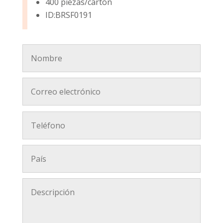
400 piezas/cartón
ID:BRSF0191