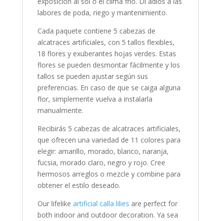
exposición al sol o el clima frío. Di adiós a las
labores de poda, riego y mantenimiento.
Cada paquete contiene 5 cabezas de
alcatraces artificiales, con 5 tallos flexibles,
18 flores y exuberantes hojas verdes. Estas
flores se pueden desmontar fácilmente y los
tallos se pueden ajustar según sus
preferencias. En caso de que se caiga alguna
flor, simplemente vuelva a instalarla
manualmente.
Recibirás 5 cabezas de alcatraces artificiales,
que ofrecen una variedad de 11 colores para
elegir: amarillo, morado, blanco, naranja,
fucsia, morado claro, negro y rojo. Cree
hermosos arreglos o mezcle y combine para
obtener el estilo deseado.
Our lifelike
artificial calla lilies
are perfect for
both indoor and outdoor decoration. Ya sea