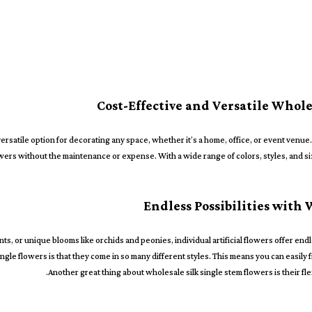
Cost-Effective and Versatile Whole
rsatile option for decorating any space, whether it’s a home, office, or event venue. 
lowers without the maintenance or expense. With a wide range of colors, styles, and si
Endless Possibilities with
s, or unique blooms like orchids and peonies, individual artificial flowers offer endle
ngle flowers is that they come in so many different styles. This means you can easily 
Another great thing about wholesale silk single stem flowers is their fle