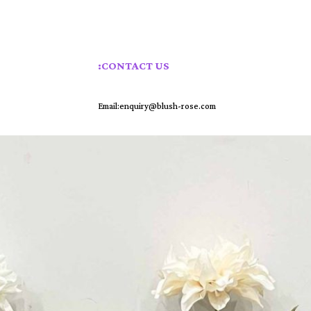
CONTACT US:
Email:enquiry@blush-rose.com
Whatsapp: 008613920077206
أوراق اصطناعية
اتصل بنا
الصفحة الرئيسية
زهور الحرير الاصطناعي
أقحوان
الجهنمية
الخشخاش