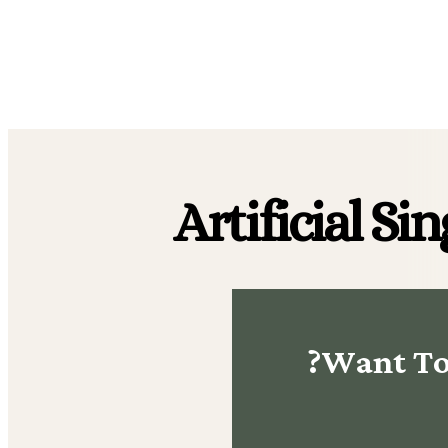
Artificial S
Want To 