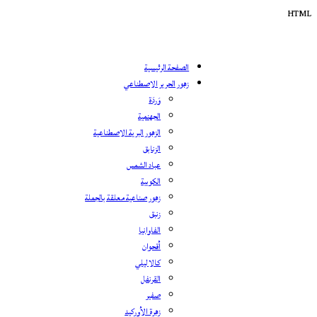
HTML
الصفحة الرئيسية
زهور الحرير الاصطناعي
وَردَة
الجهنمية
الزهور البرية الاصطناعية
الزنابق
عباد الشمس
الكوبية
زهور صناعية معلقة بالجملة
زنبق
الفاوانيا
أقحوان
كالا ليلي
القرنفل
صفير
زهرة الأوركيد