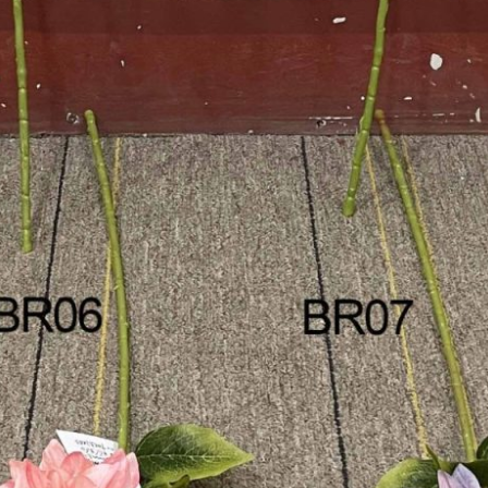
وَردَة
كروم صناعية بالجملة في الصين
معلومات عنا
نبات صناعي
عشب القصب البامباس