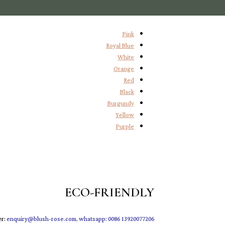
Pink
Royal Blue
White
Orange
Red
Black
Burgundy
Yellow
Purple
ECO-FRIENDLY
er:
enquiry@blush-rose.com, whatsapp: 0086 13920077206