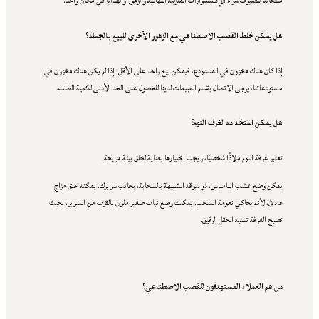
منتجاتنا للضيوف شراء الإكسسوارات المنزلية النهائية والزهور والهدايا في مكان واحد.
هل يمكن خلط القصب الاصطناعي مع الزهور الأخرى للبيع بالجملة؟
إذا كان هناك مخزون في المستودع، فيمكن بيع واحد على الأقل. إذا لم يكن هناك مخزون في
مستودعاتنا، يرجى الاتصال بقسم المبيعات لدينا للحصول على الحد الأدنى لكمية الطلب.
هل يمكن استخدامه لغرف النوم؟
تعتبر غرفة النوم ملاذًا شخصيًا، ويجب اختيارها بعناية لخلق بيئة مريحة.
يمكن وضع عشب البامباس، ذو سوقه الشبيهة بالسحابة، بجانب سريرك. يمكنه خلق مزاج
هادئ، لأنه يحاكي نعومة السحب. يمكنك وضع نبات صغير ملون بالقرب من السرير، بحيث
تصبح الغرفة تشبه الحقل الرقيق.
من هم العملاء المستهدفون للقصب الاصطناعي؟