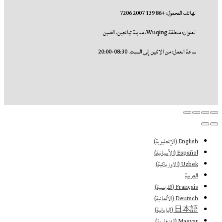
الهاتف المحمول: +86 139 2007 7206
العنوان: منطقة Wuqing، مدينة تيانجين، الصين
ساعة العمل: من الاثنين إلى السبت. 08:30-20:00
English
(
الإنجليزية
)
Español
(
الأسبانية
)
Uzbek
(
الاوزباكية
)
العربية
Français
(
الفرنسية
)
Deutsch
(
الألمانية
)
日本語
(
اليابانية
)
Magyar
(
الهنغارية
)