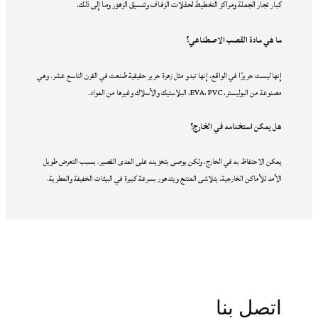
كبار تجار الجملة ومراكز التخطيط لحفلات الزفاف وتنسيق الزهور وما إلى ذلك.
ما هي مادة القصب الاصطناعي؟
إنها ليست حريرًا في الواقع، إنها تبدو مثل زهرة حرير حقيقية صُنعت في القرن التاسع عشر. وهي
مصنوعة من البوليستر، EVA، PVC، البلاستيك والأسلاك وغيرها من المواد.
هل يمكن استخدامه في الخارج؟
يمكن الاحتفاظ به في الخارج، ولكن يوصى بتخزينه على المدى القصير. بسبب التعرض طويل
الأمد للأماكن الخارجية، يتلاشى المنتج ويتدهور بسرعة كبيرة في البيئات الخفيفة والمطرية.
اتصل بنا