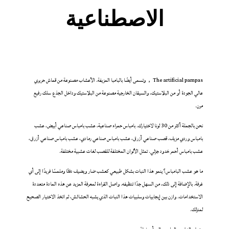
الاصطناعية
The artificial pampas
，
وتسمى أيضًا بالبامبا المزيفة. الأعشاب مصنوعة من قماش حريري
عالي الجودة أو من البلاستيك، والسيقان الخارجية مصنوعة من البلاستيك وداخل الجذع سلك رفيع
مرن.
نحن بالجملة أكثر من 30 لونا لاختيارك. بامباس حمراء صناعية
، عشب بامباس صناعي أبيض، عشب
بامباس وردي مزيف، قصب صناعي أزرق، عشب بامباس صناعي رمادي، عشب بامباس صناعي أزرق،
عشب بامباس أحمر خدود جزئي. تمثل الألوان المختلفة للقصب لغات عشبية مختلفة.
ما هو عشب البامباس؟ ينمو هذا النبات بشكل طبيعي كعشب ضار ويضيف دفئًا وملمسًا فريدًا إلى أي
غرفة. بالإضافة إلى ذلك، من السهل جدًا تنظيفه. واصل القراءة لمعرفة المزيد عن هذه المادة متعددة
الاستخدامات. وازن بين إيجابيات وسلبيات هذا النبات الذي يشبه الحشائش، ثم اتخذ الاختيار الصحيح
لمنزلك.