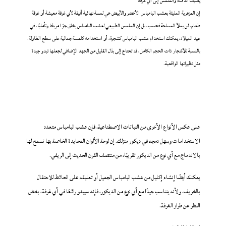
يضيف الدفء والملمس إلى أي غرفة
إن المزهرية المليئة بعشب البامباس الأخضر والأبيض هي لمسة نهائية أنيقة لأي غرفة معيشة أو غرفة
طعام. لن يملأ المساحة فحسب، بل إن الملمس الطبيعي لعشب البامباس يخلق جوًا مريحًا وتأمليًا. في
عيد الميلاد، يمكنك استخدام عشب البامباس كشجرة، أو استخدامه كلمسة جمالية على سطح الطاولة.
بالنسبة للأشجار ذات الحجم الكامل، قد تحتاج إلى بذل القليل من الجهد الإضافي لجعلها تبدو جيدة
مثل نظيراتها الواقعية.
على عكس الأنواع الأخرى من النباتات الاصطناعية، فإن عشب البامباس متعدد
الاستخدامات وسهل دمجه في ديكور منزلك. إن لوحة الألوان المحايدة الخاصة بها تسمح لها
بالاندماج مع أي نوع من الديكور تقريبًا، من منتصف القرن الحديث إلى الريفي.
يمكنك أيضًا إنشاء إكليل من عشب البامباس الجميل أو تعليقه على الحائط للاحتفال
بالخريف. ولأنه يتناسب جيدًا مع أي نوع من الديكور، فإنه سيبدو رائعًا في أي غرفة، بغض
النظر عن طراز الغرفة.