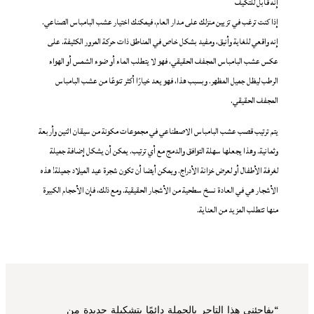
إنه قابل للتكيف
إذا كنت ترغب في تزيين منزلك على مدار العام، فيمكنك اختيار عشب البامباس الصناعي.
إنه واقعي للغاية وأنيق، ومفيد بشكل خاص في المناطق ذات حركة المرور الكثيفة. على
عكس عشب البامباس المجفف الحقيقي، فهو لا يتطلب الماء أو ضوء الشمس أو الهواء
الرطب ليظل جميل المظهر. وبسبب هذا، فهو يعد خيارًا أكثر تنوعًا من عشب البامباس
المجفف الحقيقي.
يتم ترتيب قصب عشب البامباس الاصطناعي في مجموعات مكونة من سيقان اثنين وأربعة
وثمانية. وهذا يجعلها سهلة التوافق والدمج مع أي ترتيب. يمكن أن يشكل إضافة جميلة
لغرفة الأطفال أو لعرض خزانة الأدراج. ويمكن أيضا أن تكون شجرة عيد الميلاد جميلة! هذه
الأشجار هي في العادة نسخ سطحية من الأشجار الحقيقية. ومع ذلك، فإن الأحجام الكبيرة
منها تتطلب المزيد من العناية.
“يفاجئني هذا التاجر بالجملة دائمًا بتشكيلة جديدة من