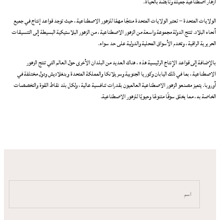
أزهار اصطناعية جميلة ونابضة بالحياة.
الولايات المتحدة – تعتبر الولايات المتحدة منتجًا مهمًا للزهور الاصطناعية ، حيث توجد قواعد إنتاج في جميع
أنحاء البلاد. تنتج الدولة مجموعة واسعة من الزهور الاصطناعية ، من الزهور البلاستيكية البسيطة إلى التنسيقات
الحريرية الراقية ، وتخدم الأسواق المحلية والدولية على حد سواء.
بالإضافة إلى قواعد الإنتاج الرئيسية هذه ، هناك العديد من البلدان الأخرى حول العالم التي تنتج الزهور
الاصطناعية ، بما في ذلك اليابان وكوريا الجنوبية وسريلانكا والمملكة المتحدة وبنغلاديش ودول مختلفة في
أوروبا. يتميز مصنعو الزهور الاصطناعية العالميون بقدرات تنافسية عالية ، ولكل بلد نقاط القوة والتخصصات
الخاصة به ، مما يخلق سوقًا متنوعًا وحيويًا للزهور الاصطناعية.