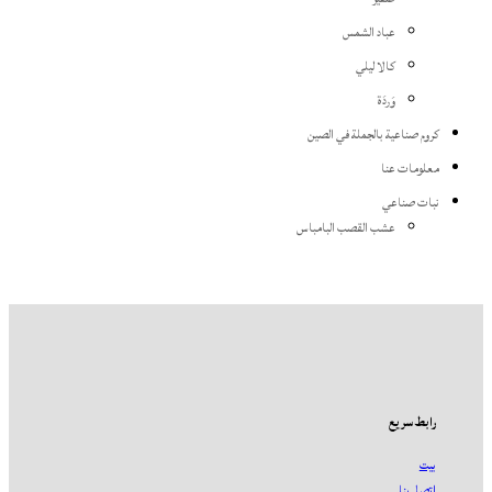
عباد الشمس
كالا ليلي
وَردَة
كروم صناعية بالجملة في الصين
معلومات عنا
نبات صناعي
عشب القصب البامباس
رابط سريع
بيت
اتصل بنا