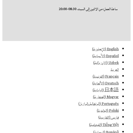
ساعة العمل: من الاثنين إلى السبت. 08:30-20:00
English
(
الإنجليزية
)
Español
(
الأسبانية
)
Uzbek
(
الاوزباكية
)
العربية
Français
(
الفرنسية
)
Deutsch
(
الألمانية
)
日本語
(
اليابانية
)
Magyar
(
الهنغارية
)
Português
(
البرتغالية ،البرازيل
)
Polski
(
البولندية
)
فارسی
(
الفارسية
)
Tiếng Việt
(
الفيتنامية
)
Română
(
الرومانية
)