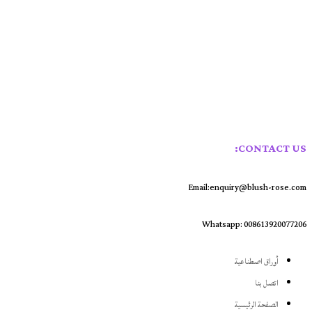
فوق طبقة من البتلات، بمظهر عالي ومحاكاة عالية.يوجد أيضًا رأس واحد و5 رؤوس و7 رؤوس...
CONTACT US:
Email:enquiry@blush-rose.com
Whatsapp: 008613920077206
أوراق اصطناعية
اتصل بنا
الصفحة الرئيسية