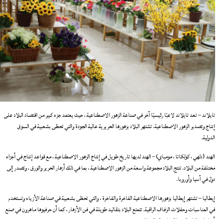
تايلاند – تعد تايلاند لاعبًا رئيسيًا آخر في صناعة الزهور الاصطناعية ، حيث يعتمد جزء كبير من اقتصاد البلاد على
إنتاج وتصدير الزهور الاصطناعية. تشتهر البلاد بزهورها الحريرية عالية الجودة والتي تحظى بشعبية في السوق
الدولية.
الهند (دلهي ، كولكاتا ، مومباي) – الهند لديها تاريخ طويل في إنتاج الزهور الاصطناعية ، مع قواعد إنتاج في أجزاء
مختلفة من البلاد. تنتج البلاد مجموعة واسعة من الزهور الاصطناعية ، بما في ذلك أزهار الحرير والورق ، وتصدر إلى
دول في آسيا وأوروبا.
إيطاليا – تشتهر إيطاليا بزهورها الاصطناعية الفاخرة والفاخرة ، والتي تحظى بشعبية في صناعة الأزياء وتستخدم
في المناسبات وحفلات الزفاف الراقية. تتمتع البلاد بتقاليد طويلة في فن الأزهار ، كما أن حرفيوها ماهرون في صنع