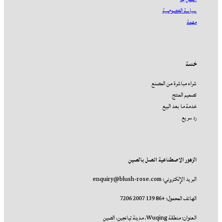
سياسة الخصوصية
مهمة
خدمة
شراء مباشرة من المصنع
تصميم المنتج
خدمة ما بعد البيع
رد سريع
الزهور الاصطناعية اتصل بالصين
البريد الإلكتروني: enquiry@blush-rose.com
الهاتف المحمول: +86 139 2007 7206
العنوان: منطقة Wuqing، مدينة تيانجين، الصين